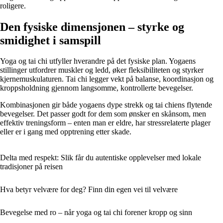
roligere.
Den fysiske dimensjonen – styrke og
smidighet i samspill
Yoga og tai chi utfyller hverandre på det fysiske plan. Yogaens
stillinger utfordrer muskler og ledd, øker fleksibiliteten og styrker
kjernemuskulaturen. Tai chi legger vekt på balanse, koordinasjon og
kroppsholdning gjennom langsomme, kontrollerte bevegelser.
Kombinasjonen gir både yogaens dype strekk og tai chiens flytende
bevegelser. Det passer godt for dem som ønsker en skånsom, men
effektiv treningsform – enten man er eldre, har stressrelaterte plager
eller er i gang med opptrening etter skade.
Delta med respekt: Slik får du autentiske opplevelser med lokale
tradisjoner på reisen
Hva betyr velvære for deg? Finn din egen vei til velvære
Bevegelse med ro – når yoga og tai chi forener kropp og sinn