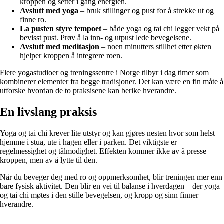
kroppen og setter i gang energien.
Avslutt med yoga
– bruk stillinger og pust for å strekke ut og
finne ro.
La pusten styre tempoet
– både yoga og tai chi legger vekt på
bevisst pust. Prøv å la inn- og utpust lede bevegelsene.
Avslutt med meditasjon
– noen minutters stillhet etter økten
hjelper kroppen å integrere roen.
Flere yogastudioer og treningssentre i Norge tilbyr i dag timer som
kombinerer elementer fra begge tradisjoner. Det kan være en fin måte å
utforske hvordan de to praksisene kan berike hverandre.
En livslang praksis
Yoga og tai chi krever lite utstyr og kan gjøres nesten hvor som helst –
hjemme i stua, ute i hagen eller i parken. Det viktigste er
regelmessighet og tålmodighet. Effekten kommer ikke av å presse
kroppen, men av å lytte til den.
Når du beveger deg med ro og oppmerksomhet, blir treningen mer enn
bare fysisk aktivitet. Den blir en vei til balanse i hverdagen – der yoga
og tai chi møtes i den stille bevegelsen, og kropp og sinn finner
hverandre.