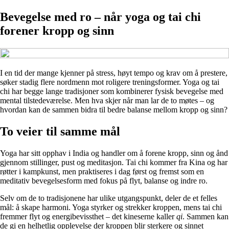
Bevegelse med ro – når yoga og tai chi
forener kropp og sinn
I en tid der mange kjenner på stress, høyt tempo og krav om å prestere,
søker stadig flere nordmenn mot roligere treningsformer. Yoga og tai
chi har begge lange tradisjoner som kombinerer fysisk bevegelse med
mental tilstedeværelse. Men hva skjer når man lar de to møtes – og
hvordan kan de sammen bidra til bedre balanse mellom kropp og sinn?
To veier til samme mål
Yoga har sitt opphav i India og handler om å forene kropp, sinn og ånd
gjennom stillinger, pust og meditasjon. Tai chi kommer fra Kina og har
røtter i kampkunst, men praktiseres i dag først og fremst som en
meditativ bevegelsesform med fokus på flyt, balanse og indre ro.
Selv om de to tradisjonene har ulike utgangspunkt, deler de et felles
mål: å skape harmoni. Yoga styrker og strekker kroppen, mens tai chi
fremmer flyt og energibevissthet – det kineserne kaller
qi
. Sammen kan
de gi en helhetlig opplevelse der kroppen blir sterkere og sinnet