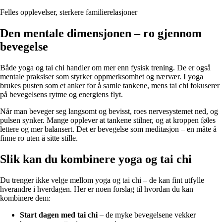
Felles opplevelser, sterkere familierelasjoner
Den mentale dimensjonen – ro gjennom
bevegelse
Både yoga og tai chi handler om mer enn fysisk trening. De er også
mentale praksiser som styrker oppmerksomhet og nærvær. I yoga
brukes pusten som et anker for å samle tankene, mens tai chi fokuserer
på bevegelsens rytme og energiens flyt.
Når man beveger seg langsomt og bevisst, roes nervesystemet ned, og
pulsen synker. Mange opplever at tankene stilner, og at kroppen føles
lettere og mer balansert. Det er bevegelse som meditasjon – en måte å
finne ro uten å sitte stille.
Slik kan du kombinere yoga og tai chi
Du trenger ikke velge mellom yoga og tai chi – de kan fint utfylle
hverandre i hverdagen. Her er noen forslag til hvordan du kan
kombinere dem:
Start dagen med tai chi
– de myke bevegelsene vekker