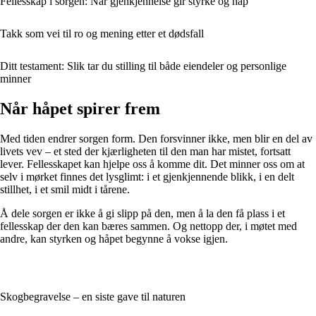
Fellesskap i sorgen: Når gjenkjennelse gir styrke og håp
Takk som vei til ro og mening etter et dødsfall
Ditt testament: Slik tar du stilling til både eiendeler og personlige
minner
Når håpet spirer frem
Med tiden endrer sorgen form. Den forsvinner ikke, men blir en del av
livets vev – et sted der kjærligheten til den man har mistet, fortsatt
lever. Fellesskapet kan hjelpe oss å komme dit. Det minner oss om at
selv i mørket finnes det lysglimt: i et gjenkjennende blikk, i en delt
stillhet, i et smil midt i tårene.
Å dele sorgen er ikke å gi slipp på den, men å la den få plass i et
fellesskap der den kan bæres sammen. Og nettopp der, i møtet med
andre, kan styrken og håpet begynne å vokse igjen.
Skogbegravelse – en siste gave til naturen