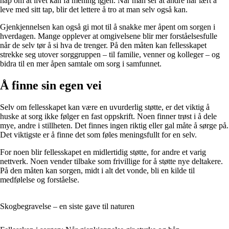
håp om at livet kan få mening igjen. Når man ser at andre har lært å
leve med sitt tap, blir det lettere å tro at man selv også kan.
Gjenkjennelsen kan også gi mot til å snakke mer åpent om sorgen i
hverdagen. Mange opplever at omgivelsene blir mer forståelsesfulle
når de selv tør å si hva de trenger. På den måten kan fellesskapet
strekke seg utover sorggruppen – til familie, venner og kolleger – og
bidra til en mer åpen samtale om sorg i samfunnet.
Å finne sin egen vei
Selv om fellesskapet kan være en uvurderlig støtte, er det viktig å
huske at sorg ikke følger en fast oppskrift. Noen finner trøst i å dele
mye, andre i stillheten. Det finnes ingen riktig eller gal måte å sørge på.
Det viktigste er å finne det som føles meningsfullt for en selv.
For noen blir fellesskapet en midlertidig støtte, for andre et varig
nettverk. Noen vender tilbake som frivillige for å støtte nye deltakere.
På den måten kan sorgen, midt i alt det vonde, bli en kilde til
medfølelse og forståelse.
Skogbegravelse – en siste gave til naturen