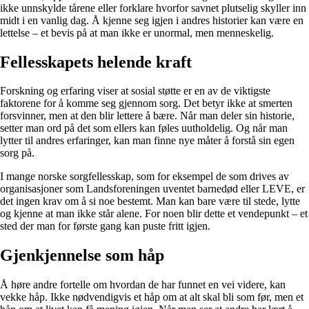
ikke unnskylde tårene eller forklare hvorfor savnet plutselig skyller inn
midt i en vanlig dag. Å kjenne seg igjen i andres historier kan være en
lettelse – et bevis på at man ikke er unormal, men menneskelig.
Fellesskapets helende kraft
Forskning og erfaring viser at sosial støtte er en av de viktigste
faktorene for å komme seg gjennom sorg. Det betyr ikke at smerten
forsvinner, men at den blir lettere å bære. Når man deler sin historie,
setter man ord på det som ellers kan føles uutholdelig. Og når man
lytter til andres erfaringer, kan man finne nye måter å forstå sin egen
sorg på.
I mange norske sorgfellesskap, som for eksempel de som drives av
organisasjoner som Landsforeningen uventet barnedød eller LEVE, er
det ingen krav om å si noe bestemt. Man kan bare være til stede, lytte
og kjenne at man ikke står alene. For noen blir dette et vendepunkt – et
sted der man for første gang kan puste fritt igjen.
Gjenkjennelse som håp
Å høre andre fortelle om hvordan de har funnet en vei videre, kan
vekke håp. Ikke nødvendigvis et håp om at alt skal bli som før, men et