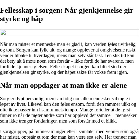
Fellesskap i sorgen: Når gjenkjennelse gir
styrke og håp
Når man mister et menneske man er glad i, kan verden føles uvirkelig
og tom. Sorgen kan fylle alt, og mange opplever at omgivelsene raskt
vender tilbake til hverdagen, mens man selv står fast. I en slik tid kan
det bety alt å møte noen som forstår – ikke fordi de har svarene, men
fordi de kjenner følelsen. Fellesskapet i sorgen kan bli et sted der
gjenkjennelsen gir styrke, og der håpet sakte får vokse frem igjen.
Når man oppdager at man ikke er alene
Sorg er dypt personlig, men samtidig noe alle mennesker vil møte i
løpet av livet. Likevel kan den føles ensom, fordi den rammer ulikt og
ofte ikke passer inn i samfunnets tempo. Mange forteller at de først
finner ro når de møter andre som har opplevd det samme – mennesker
som ikke trenger forklaringer, men som forstår med et blikk.
I sorggrupper, på minnesamlinger eller i samtaler med venner som også
har mistet, oppstår et rom der man kan være seg selv. Her trenger man