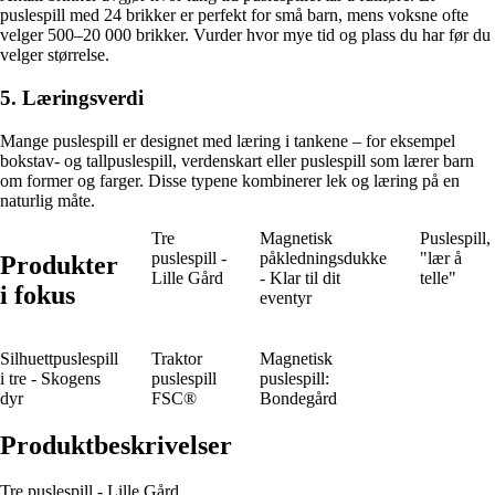
puslespill med 24 brikker er perfekt for små barn, mens voksne ofte
velger 500–20 000 brikker. Vurder hvor mye tid og plass du har før du
velger størrelse.
5. Læringsverdi
Mange puslespill er designet med læring i tankene – for eksempel
bokstav- og tallpuslespill, verdenskart eller puslespill som lærer barn
om former og farger. Disse typene kombinerer lek og læring på en
naturlig måte.
Tre
Magnetisk
Puslespill,
puslespill -
påkledningsdukke
"lær å
Produkter
Lille Gård
- Klar til dit
telle"
i fokus
eventyr
Silhuettpuslespill
Traktor
Magnetisk
i tre - Skogens
puslespill
puslespill:
dyr
FSC®
Bondegård
Produktbeskrivelser
Tre puslespill - Lille Gård