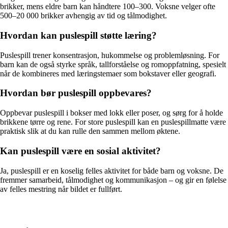
brikker, mens eldre barn kan håndtere 100–300. Voksne velger ofte
500–20 000 brikker avhengig av tid og tålmodighet.
Hvordan kan puslespill støtte læring?
Puslespill trener konsentrasjon, hukommelse og problemløsning. For
barn kan de også styrke språk, tallforståelse og romoppfatning, spesielt
når de kombineres med læringstemaer som bokstaver eller geografi.
Hvordan bør puslespill oppbevares?
Oppbevar puslespill i bokser med lokk eller poser, og sørg for å holde
brikkene tørre og rene. For store puslespill kan en puslespillmatte være
praktisk slik at du kan rulle den sammen mellom øktene.
Kan puslespill være en sosial aktivitet?
Ja, puslespill er en koselig felles aktivitet for både barn og voksne. De
fremmer samarbeid, tålmodighet og kommunikasjon – og gir en følelse
av felles mestring når bildet er fullført.