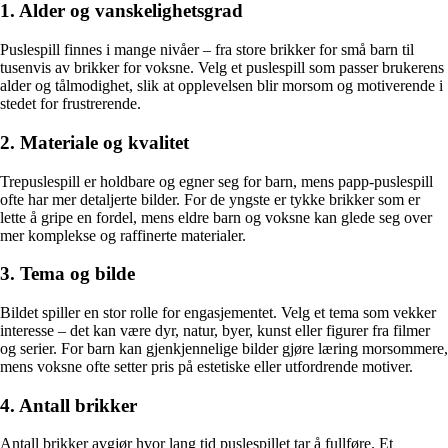
1. Alder og vanskelighetsgrad
Puslespill finnes i mange nivåer – fra store brikker for små barn til
tusenvis av brikker for voksne. Velg et puslespill som passer brukerens
alder og tålmodighet, slik at opplevelsen blir morsom og motiverende i
stedet for frustrerende.
2. Materiale og kvalitet
Trepuslespill er holdbare og egner seg for barn, mens papp-puslespill
ofte har mer detaljerte bilder. For de yngste er tykke brikker som er
lette å gripe en fordel, mens eldre barn og voksne kan glede seg over
mer komplekse og raffinerte materialer.
3. Tema og bilde
Bildet spiller en stor rolle for engasjementet. Velg et tema som vekker
interesse – det kan være dyr, natur, byer, kunst eller figurer fra filmer
og serier. For barn kan gjenkjennelige bilder gjøre læring morsommere,
mens voksne ofte setter pris på estetiske eller utfordrende motiver.
4. Antall brikker
Antall brikker avgjør hvor lang tid puslespillet tar å fullføre. Et