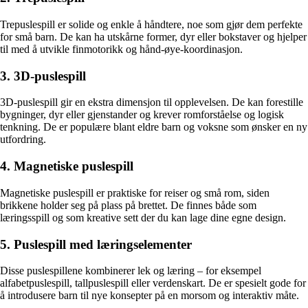
Trepuslespill er solide og enkle å håndtere, noe som gjør dem perfekte
for små barn. De kan ha utskårne former, dyr eller bokstaver og hjelper
til med å utvikle finmotorikk og hånd-øye-koordinasjon.
3. 3D-puslespill
3D-puslespill gir en ekstra dimensjon til opplevelsen. De kan forestille
bygninger, dyr eller gjenstander og krever romforståelse og logisk
tenkning. De er populære blant eldre barn og voksne som ønsker en ny
utfordring.
4. Magnetiske puslespill
Magnetiske puslespill er praktiske for reiser og små rom, siden
brikkene holder seg på plass på brettet. De finnes både som
læringsspill og som kreative sett der du kan lage dine egne design.
5. Puslespill med læringselementer
Disse puslespillene kombinerer lek og læring – for eksempel
alfabetpuslespill, tallpuslespill eller verdenskart. De er spesielt gode for
å introdusere barn til nye konsepter på en morsom og interaktiv måte.