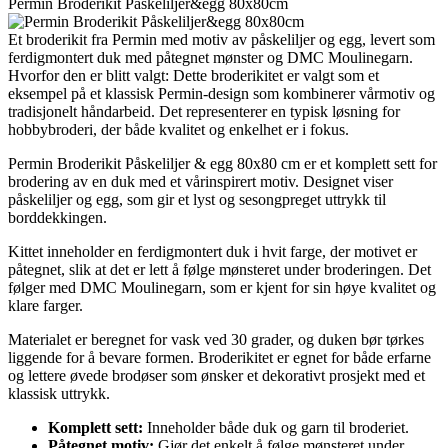
Permin Broderikit Påskeliljer&egg 80x80cm
Et broderikit fra Permin med motiv av påskeliljer og egg, levert som
ferdigmontert duk med påtegnet mønster og DMC Moulinegarn.
Hvorfor den er blitt valgt: Dette broderikitet er valgt som et
eksempel på et klassisk Permin-design som kombinerer vårmotiv og
tradisjonelt håndarbeid. Det representerer en typisk løsning for
hobbybroderi, der både kvalitet og enkelhet er i fokus.
Permin Broderikit Påskeliljer & egg 80x80 cm er et komplett sett for
brodering av en duk med et vårinspirert motiv. Designet viser
påskeliljer og egg, som gir et lyst og sesongpreget uttrykk til
borddekkingen.
Kittet inneholder en ferdigmontert duk i hvit farge, der motivet er
påtegnet, slik at det er lett å følge mønsteret under broderingen. Det
følger med DMC Moulinegarn, som er kjent for sin høye kvalitet og
klare farger.
Materialet er beregnet for vask ved 30 grader, og duken bør tørkes
liggende for å bevare formen. Broderikitet er egnet for både erfarne
og lettere øvede brodøser som ønsker et dekorativt prosjekt med et
klassisk uttrykk.
Komplett sett:
Inneholder både duk og garn til broderiet.
Påtegnet motiv:
Gjør det enkelt å følge mønsteret under