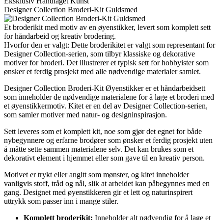
Eksklusiv Håndlaget Kunst
Designer Collection Broderi-Kit Guldsmed
Et broderikit med motiv av en øyenstikker, levert som komplett sett
for håndarbeid og kreativ brodering.
Hvorfor den er valgt: Dette broderikitet er valgt som representant for
Designer Collection-serien, som tilbyr klassiske og dekorative
motiver for broderi. Det illustrerer et typisk sett for hobbyister som
ønsker et ferdig prosjekt med alle nødvendige materialer samlet.
Designer Collection Broderi-Kit Øyenstikker er et håndarbeidsett
som inneholder de nødvendige materialene for å lage et broderi med
et øyenstikkermotiv. Kitet er en del av Designer Collection-serien,
som samler motiver med natur- og designinspirasjon.
Sett leveres som et komplett kit, noe som gjør det egnet for både
nybegynnere og erfarne brodører som ønsker et ferdig prosjekt uten
å måtte sette sammen materialene selv. Det kan brukes som et
dekorativt element i hjemmet eller som gave til en kreativ person.
Motivet er trykt eller angitt som mønster, og kitet inneholder
vanligvis stoff, tråd og nål, slik at arbeidet kan påbegynnes med en
gang. Designet med øyenstikkeren gir et lett og naturinspirert
uttrykk som passer inn i mange stiler.
Komplett broderikit:
Inneholder alt nødvendig for å lage et