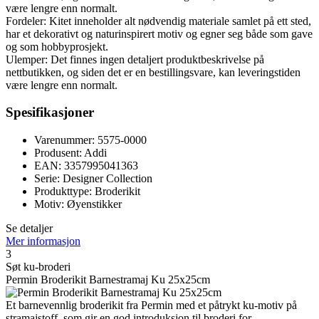
være lengre enn normalt.
Fordeler: Kitet inneholder alt nødvendig materiale samlet på ett sted,
har et dekorativt og naturinspirert motiv og egner seg både som gave
og som hobbyprosjekt.
Ulemper: Det finnes ingen detaljert produktbeskrivelse på
nettbutikken, og siden det er en bestillingsvare, kan leveringstiden
være lengre enn normalt.
Spesifikasjoner
Varenummer: 5575-0000
Produsent: Addi
EAN: 3357995041363
Serie: Designer Collection
Produkttype: Broderikit
Motiv: Øyenstikker
Se detaljer
Mer informasjon
3
Søt ku-broderi
Permin Broderikit Barnestramaj Ku 25x25cm
Et barnevennlig broderikit fra Permin med et påtrykt ku-motiv på
stramajstoff, som gir en god introduksjon til broderi for