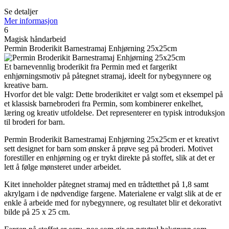
Se detaljer
Mer informasjon
6
Magisk håndarbeid
Permin Broderikit Barnestramaj Enhjørning 25x25cm
Et barnevennlig broderikit fra Permin med et fargerikt
enhjørningsmotiv på påtegnet stramaj, ideelt for nybegynnere og
kreative barn.
Hvorfor det ble valgt: Dette broderikitet er valgt som et eksempel på
et klassisk barnebroderi fra Permin, som kombinerer enkelhet,
læring og kreativ utfoldelse. Det representerer en typisk introduksjon
til broderi for barn.
Permin Broderikit Barnestramaj Enhjørning 25x25cm er et kreativt
sett designet for barn som ønsker å prøve seg på broderi. Motivet
forestiller en enhjørning og er trykt direkte på stoffet, slik at det er
lett å følge mønsteret under arbeidet.
Kitet inneholder påtegnet stramaj med en trådtetthet på 1,8 samt
akrylgarn i de nødvendige fargene. Materialene er valgt slik at de er
enkle å arbeide med for nybegynnere, og resultatet blir et dekorativt
bilde på 25 x 25 cm.