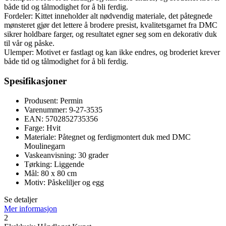
både tid og tålmodighet for å bli ferdig.
Fordeler: Kittet inneholder alt nødvendig materiale, det påtegnede
mønsteret gjør det lettere å brodere presist, kvalitetsgarnet fra DMC
sikrer holdbare farger, og resultatet egner seg som en dekorativ duk
til vår og påske.
Ulemper: Motivet er fastlagt og kan ikke endres, og broderiet krever
både tid og tålmodighet for å bli ferdig.
Spesifikasjoner
Produsent: Permin
Varenummer: 9-27-3535
EAN: 5702852735356
Farge: Hvit
Materiale: Påtegnet og ferdigmontert duk med DMC
Moulinegarn
Vaskeanvisning: 30 grader
Tørking: Liggende
Mål: 80 x 80 cm
Motiv: Påskeliljer og egg
Se detaljer
Mer informasjon
2