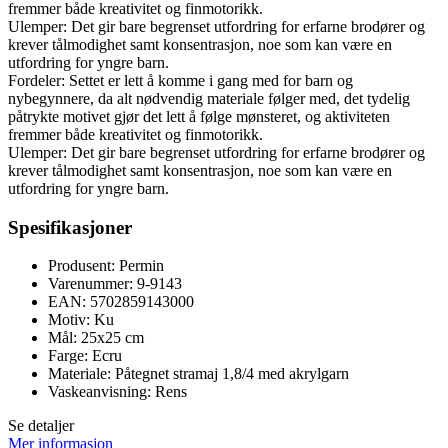
fremmer både kreativitet og finmotorikk.
Ulemper: Det gir bare begrenset utfordring for erfarne brodører og
krever tålmodighet samt konsentrasjon, noe som kan være en
utfordring for yngre barn.
Fordeler: Settet er lett å komme i gang med for barn og
nybegynnere, da alt nødvendig materiale følger med, det tydelig
påtrykte motivet gjør det lett å følge mønsteret, og aktiviteten
fremmer både kreativitet og finmotorikk.
Ulemper: Det gir bare begrenset utfordring for erfarne brodører og
krever tålmodighet samt konsentrasjon, noe som kan være en
utfordring for yngre barn.
Spesifikasjoner
Produsent: Permin
Varenummer: 9-9143
EAN: 5702859143000
Motiv: Ku
Mål: 25x25 cm
Farge: Ecru
Materiale: Påtegnet stramaj 1,8/4 med akrylgarn
Vaskeanvisning: Rens
Se detaljer
Mer informasjon