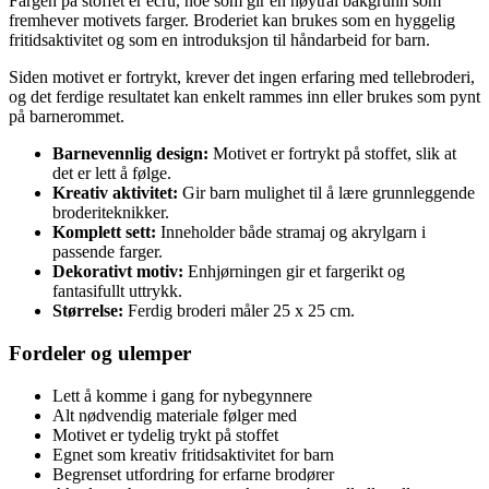
Fargen på stoffet er ecru, noe som gir en nøytral bakgrunn som
fremhever motivets farger. Broderiet kan brukes som en hyggelig
fritidsaktivitet og som en introduksjon til håndarbeid for barn.
Siden motivet er fortrykt, krever det ingen erfaring med tellebroderi,
og det ferdige resultatet kan enkelt rammes inn eller brukes som pynt
på barnerommet.
Barnevennlig design:
Motivet er fortrykt på stoffet, slik at
det er lett å følge.
Kreativ aktivitet:
Gir barn mulighet til å lære grunnleggende
broderiteknikker.
Komplett sett:
Inneholder både stramaj og akrylgarn i
passende farger.
Dekorativt motiv:
Enhjørningen gir et fargerikt og
fantasifullt uttrykk.
Størrelse:
Ferdig broderi måler 25 x 25 cm.
Fordeler og ulemper
Lett å komme i gang for nybegynnere
Alt nødvendig materiale følger med
Motivet er tydelig trykt på stoffet
Egnet som kreativ fritidsaktivitet for barn
Begrenset utfordring for erfarne brodører