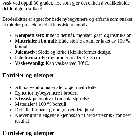
vask ved opptil 30 grader, noe som gjør det enkelt å vedlikeholde
det ferdige resultatet.
Broderikittet er egnet for både nybegynnere og erfarne som ønsker
et mindre prosjekt med et klassisk julemotiv.
Komplett sett:
Inneholder nål, mønster, garn og instruksjon.
Materialer i bomull:
Både stoff og garn er laget av 100 %
bomull.
Julemotiv:
Slede og kirke i klokkeformet design.
Lite format:
Ferdig broderi måler 9 x 8 cm.
Vaskevennlig:
Kan vaskes ved 30°C.
Fordeler og ulemper
Alt nødvendig materiale følger med i kittet
Egnet for nybegynnere i broderi
Klassisk julemotiv i kompakt størrelse
Materialer i 100 % bomull
Det lille formatet gir begrenset detaljnivå
Krever grunnleggende kjennskap til broderiteknikk for best
resultat
Fordeler og ulemper