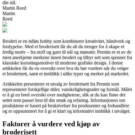
din stil.
Martin Reed
Martin
Reed
Broderi er en tidløs hobby som kombinerer kreativitet, håndverk og
fordypelse. Med et broderisett får du alt du trenger for å skape et
ferdig motiv – fra stoff og garn til nål og mønster. Permin er et av de
mest anerkjente merkene innen broderi og tilbyr sett som spenner fra
klassiske korsstingsmotiver til moderne grafiske design. I denne
artikkelen får du en oversikt over hva du bør vurdere når du velger
et broderisett, samt et innblikk i ulike typer og merker på markedet.
Artikkelen presenterer et utvalg av broderisett fra Permin som
representerer forskjellige stiler, vanskelighetsgrader og formål. Målet
er å gi en bred oversikt over mulighetene, slik at du kan finne det
settet som passer best til din smak og erfaring. Informasjonen om
produktene er basert på beskrivelser fra produsenter og forhandlere
og er oppsummert for å gi et klart og informativt innblikk i utvalget.
Faktorer å vurdere ved kjøp av
broderisett