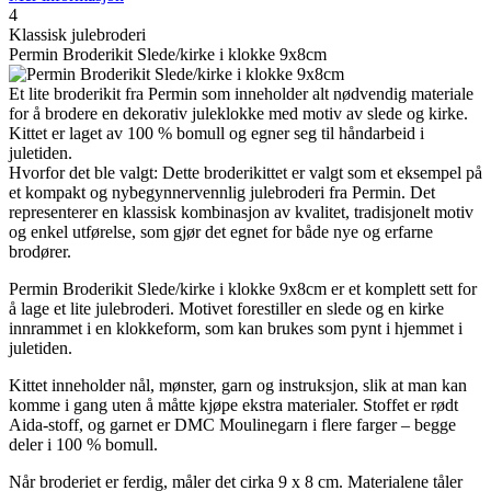
4
Klassisk julebroderi
Permin Broderikit Slede/kirke i klokke 9x8cm
Et lite broderikit fra Permin som inneholder alt nødvendig materiale
for å brodere en dekorativ juleklokke med motiv av slede og kirke.
Kittet er laget av 100 % bomull og egner seg til håndarbeid i
juletiden.
Hvorfor det ble valgt: Dette broderikittet er valgt som et eksempel på
et kompakt og nybegynnervennlig julebroderi fra Permin. Det
representerer en klassisk kombinasjon av kvalitet, tradisjonelt motiv
og enkel utførelse, som gjør det egnet for både nye og erfarne
brodører.
Permin Broderikit Slede/kirke i klokke 9x8cm er et komplett sett for
å lage et lite julebroderi. Motivet forestiller en slede og en kirke
innrammet i en klokkeform, som kan brukes som pynt i hjemmet i
juletiden.
Kittet inneholder nål, mønster, garn og instruksjon, slik at man kan
komme i gang uten å måtte kjøpe ekstra materialer. Stoffet er rødt
Aida-stoff, og garnet er DMC Moulinegarn i flere farger – begge
deler i 100 % bomull.
Når broderiet er ferdig, måler det cirka 9 x 8 cm. Materialene tåler