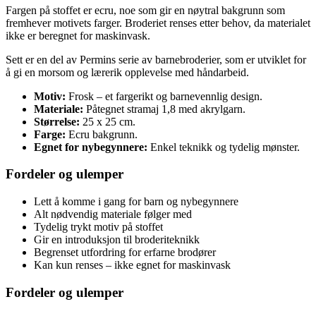
Fargen på stoffet er ecru, noe som gir en nøytral bakgrunn som
fremhever motivets farger. Broderiet renses etter behov, da materialet
ikke er beregnet for maskinvask.
Sett er en del av Permins serie av barnebroderier, som er utviklet for
å gi en morsom og lærerik opplevelse med håndarbeid.
Motiv:
Frosk – et fargerikt og barnevennlig design.
Materiale:
Påtegnet stramaj 1,8 med akrylgarn.
Størrelse:
25 x 25 cm.
Farge:
Ecru bakgrunn.
Egnet for nybegynnere:
Enkel teknikk og tydelig mønster.
Fordeler og ulemper
Lett å komme i gang for barn og nybegynnere
Alt nødvendig materiale følger med
Tydelig trykt motiv på stoffet
Gir en introduksjon til broderiteknikk
Begrenset utfordring for erfarne brodører
Kan kun renses – ikke egnet for maskinvask
Fordeler og ulemper