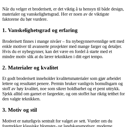
Når du velger et broderisett, er det viktig å ta hensyn til både design,
materialer og vanskelighetsgrad. Her er noen av de viktigste
faktorene du bør vurdere.
1. Vanskelighetsgrad og erfaring
Broderisett finnes i mange nivåer – fra nybegynnervennlige sett med
enkle motiver til avanserte prosjekter med mange farger og detaljer.
Hvis du er nybegynner, kan det være en fordel å starte med et
mindre motiv slik at du lærer teknikken i ditt eget tempo.
2. Materialer og kvalitet
Et godt broderisett inneholder kvalitetsmaterialer som gjør arbeidet
lettere og resultatet penere. Permin bruker vanligvis bomullsgarn og
stoff av høy kvalitet, noe som sikrer holdbarhet og et pent uttrykk.
Sjekk alltid om garnet er fargeekte, og om stoffet har riktig tetthet for
den valgte teknikken.
3. Motiv og stil
Motivet er naturligvis sentralt for valget av sett. Vurder om du
foretrekker klassiske blomster- og landskapsmotiver, moderne