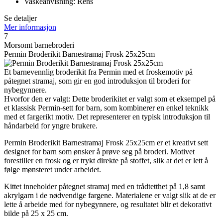
Vaskeanvisning: Rens
Se detaljer
Mer informasjon
7
Morsomt barnebroderi
Permin Broderikit Barnestramaj Frosk 25x25cm
Et barnevennlig broderikit fra Permin med et froskemotiv på
påtegnet stramaj, som gir en god introduksjon til broderi for
nybegynnere.
Hvorfor den er valgt: Dette broderikitet er valgt som et eksempel på
et klassisk Permin-sett for barn, som kombinerer en enkel teknikk
med et fargerikt motiv. Det representerer en typisk introduksjon til
håndarbeid for yngre brukere.
Permin Broderikit Barnestramaj Frosk 25x25cm er et kreativt sett
designet for barn som ønsker å prøve seg på broderi. Motivet
forestiller en frosk og er trykt direkte på stoffet, slik at det er lett å
følge mønsteret under arbeidet.
Kittet inneholder påtegnet stramaj med en trådtetthet på 1,8 samt
akrylgarn i de nødvendige fargene. Materialene er valgt slik at de er
lette å arbeide med for nybegynnere, og resultatet blir et dekorativt
bilde på 25 x 25 cm.