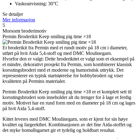
Vaskeanvisning: 30°C
Se detaljer
Mer informasjon
5
Morsomt broderimotiv
Permin Broderikit Keep smiling pig time ×18
Et broderikit fra Permin med et rundt motiv på 18 cm i diameter,
utført på hvit Aida 5,4-stoff og med DMC Moulinegarn.
Hvorfor den er valgt: Dette broderikitet er valgt som et eksempel på
et mindre, dekorativt prosjekt fra Permin, som kombinerer klassisk
korsstingsbroderi med et moderne og humoristisk uttrykk. Det
representerer en typisk startstørrelse for hobbybroderi og viser
kvaliteten på Permins materialer.
Permin Broderikit Keep smiling pig time ×18 er et komplett sett til
korsstingsbroderi som inneholder alt du trenger for å lage et ferdig
motiv. Motivet har en rund form med en diameter på 18 cm og lages
på hvit Aida 5,4-stoff.
Kittet leveres med DMC Moulinegarn, som er kjent for sin høye
kvalitet og fargeekthet. Kombinasjonen av det fine Aida-stoffet og
det myke bomullsgarnet gir et tydelig og holdbart resultat.