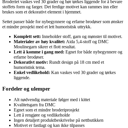
Broderiet vaskes ved 30 grader og bør tørkes liggende for å bevare
stoffets form og farger. Det ferdige motivet kan rammes inn eller
brukes som et dekorativt element i hjemmet.
Settet passer både for nybegynnere og erfarne brodøser som ønsker
et mindre prosjekt med et lett humoristisk uttrykk.
Komplett sett:
Inneholder stoff, garn og mønster til motivet.
Materialer av høy kvalitet:
Aida 5,4-stoff og DMC
Moulinegarn sikrer et flott resultat.
Lett å komme i gang med:
Egnet for både nybegynnere og
erfarne brodøser.
Dekorativt motiv:
Rundt design på 18 cm med et
humoristisk tema.
Enkel vedlikehold:
Kan vaskes ved 30 grader og tørkes
liggende.
Fordeler og ulemper
Alt nødvendig materiale følger med i kittet
Kvalitetsgarn fra DMC
Egnet som et mindre broderiprosjekt
Lett å rengjøre og vedlikeholde
Ingen detaljert produktbeskrivelse på nettbutikken
Motivet er fastlagt og kan ikke tilpasses