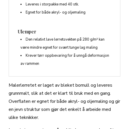
Leveres i storpakke med 40 stk.
Egnet for både akryl- og oljemaling
Ulemper
Den relativt lave lerretsvekten på 280 g/m² kan
være mindre egnet for svært tunge lag maling
Krever tørr oppbevaring for å unngå deformasjon
av rammen
Malerlerretet er laget av bleket bomull og leveres
grunnmalt, slik at det er klart til bruk med en gang.
Overflaten er egnet for både akryl- og oljemaling og gir
en jevn struktur som gjør det enkelt å arbeide med
ulike teknikker.