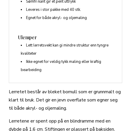
Sømfri kant gir et pent uttrykk
Leveres i stor pakke med 40 stk.
Egnet for både akryl- og oljemaling
Ulemper
Lett lerretsvekt kan gi mindre struktur enn tyngre
kvaliteter
Ikke egnet for veldig tykk maling eller kraftig
bearbeiding
Lerretet består av bleket bomull som er grunnmalt og
klart til bruk. Det gir en jevn overflate som egner seg
til både akryl- og oljemaling.
Lerretene er spent opp på en blindramme med en
dybde på 1,6 cm. Stiftingen er plassert på baksiden,