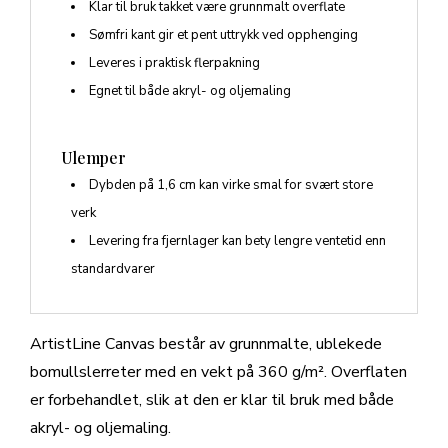
Klar til bruk takket være grunnmalt overflate
Sømfri kant gir et pent uttrykk ved opphenging
Leveres i praktisk flerpakning
Egnet til både akryl- og oljemaling
Ulemper
Dybden på 1,6 cm kan virke smal for svært store
verk
Levering fra fjernlager kan bety lengre ventetid enn
standardvarer
ArtistLine Canvas består av grunnmalte, ublekede
bomullslerreter med en vekt på 360 g/m². Overflaten
er forbehandlet, slik at den er klar til bruk med både
akryl- og oljemaling.