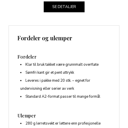
SE DETALJER
Fordeler og ulemper
Fordeler
Klar til bruk takket være grunnmalt overflate
Sømfri kant gir et pent uttrykk
Leveres i pakke med 20 stk. – egnet for
undervisning eller serier av verk
Standard A2-format passer til mange formål
Ulemper
280 g lerretsvekt er lettere enn profesjonelle