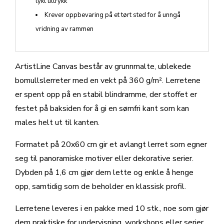
tykt uttrykk
Krever oppbevaring på et tørt sted for å unngå
vridning av rammen
ArtistLine Canvas består av grunnmalte, ublekede
bomullslerreter med en vekt på 360 g/m². Lerretene
er spent opp på en stabil blindramme, der stoffet er
festet på baksiden for å gi en sømfri kant som kan
males helt ut til kanten.
Formatet på 20x60 cm gir et avlangt lerret som egner
seg til panoramiske motiver eller dekorative serier.
Dybden på 1,6 cm gjør dem lette og enkle å henge
opp, samtidig som de beholder en klassisk profil.
Lerretene leveres i en pakke med 10 stk., noe som gjør
dem praktiske for undervisning, workshops eller serier