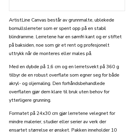
ArtistLine Canvas består av grunnmalte, ublekede
bomullslerreter som er spent opp på en stabil
blindramme. Lerretene har en sømfri kant og er stiftet
på baksiden, noe som gir et rent og profesjonelt
uttrykk når de monteres eller males på.
Med en dybde på 1,6 cm og en lerretsvekt på 360 g
tilbyr de en robust overflate som egner seg for både
akryl- og oljemaling. Den forhåndsbehandlede
overflaten gjør dem klare til bruk uten behov for
ytterligere grunning.
Formatet på 24x30 cm gjør lerretene velegnet for
mindre malerier, studier eller serier av verk der
ensartet størrelse er ønsket. Pakken inneholder 10