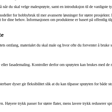
på når du skal velge malesprøyte, samt en introduksjon til de vanligste
odeller for hobbybruk til mer avanserte løsninger for større prosjekter
st for dine behov. Informasjonen om produktene er basert på offentlig til
te
ktets omfang, materialet du skal male og hvor ofte du forventer å bruke 
e eller fasademaling. Kontroller derfor om sprøyten kan brukes med de
rbare dyser gir fleksibilitet slik at du kan tilpasse sprøyten for både sto
en. Høyere trykk passer for større flater, mens lavere trykk reduserer sp