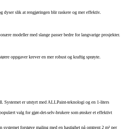
 dyser slik at rengjøringen blir raskere og mer effektiv.
sjonære modeller med slange passer bedre for langvarige prosjekter.
større oppgaver krever en mer robust og kraftig sprøyte.
l. Systemet er utstyrt med ALLPaint-teknologi og en 1-liters
populært valg for gjør-det-selv-brukere som ønsker et effektivt
an systemet forstøve maling med en hastighet på omtrent 2 m² per