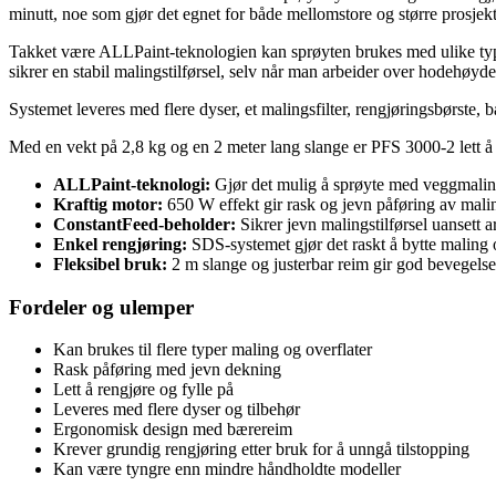
minutt, noe som gjør det egnet for både mellomstore og større prosjekt
Takket være ALLPaint-teknologien kan sprøyten brukes med ulike typ
sikrer en stabil malingstilførsel, selv når man arbeider over hodehøyde
Systemet leveres med flere dyser, et malingsfilter, rengjøringsbørste
Med en vekt på 2,8 kg og en 2 meter lang slange er PFS 3000-2 lett å 
ALLPaint-teknologi:
Gjør det mulig å sprøyte med veggmalin
Kraftig motor:
650 W effekt gir rask og jevn påføring av mali
ConstantFeed-beholder:
Sikrer jevn malingstilførsel uansett a
Enkel rengjøring:
SDS-systemet gjør det raskt å bytte maling o
Fleksibel bruk:
2 m slange og justerbar reim gir god bevegelses
Fordeler og ulemper
Kan brukes til flere typer maling og overflater
Rask påføring med jevn dekning
Lett å rengjøre og fylle på
Leveres med flere dyser og tilbehør
Ergonomisk design med bærereim
Krever grundig rengjøring etter bruk for å unngå tilstopping
Kan være tyngre enn mindre håndholdte modeller