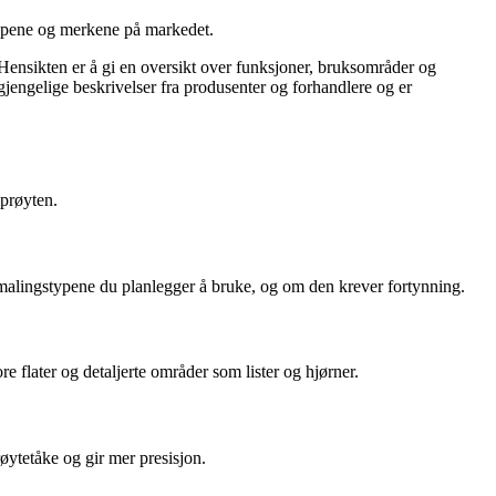
 typene og merkene på markedet.
. Hensikten er å gi en oversikt over funksjoner, bruksområder og
gjengelige beskrivelser fra produsenter og forhandlere og er
sprøyten.
 malingstypene du planlegger å bruke, og om den krever fortynning.
re flater og detaljerte områder som lister og hjørner.
røytetåke og gir mer presisjon.