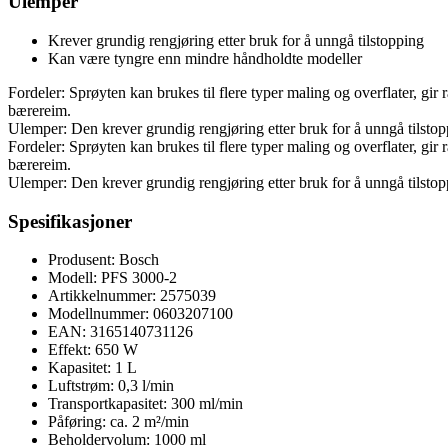
Ulemper
Krever grundig rengjøring etter bruk for å unngå tilstopping
Kan være tyngre enn mindre håndholdte modeller
Fordeler: Sprøyten kan brukes til flere typer maling og overflater, gir
bærereim.
Ulemper: Den krever grundig rengjøring etter bruk for å unngå tilst
Fordeler: Sprøyten kan brukes til flere typer maling og overflater, gir
bærereim.
Ulemper: Den krever grundig rengjøring etter bruk for å unngå tilst
Spesifikasjoner
Produsent: Bosch
Modell: PFS 3000-2
Artikkelnummer: 2575039
Modellnummer: 0603207100
EAN: 3165140731126
Effekt: 650 W
Kapasitet: 1 L
Luftstrøm: 0,3 l/min
Transportkapasitet: 300 ml/min
Påføring: ca. 2 m²/min
Beholdervolum: 1000 ml