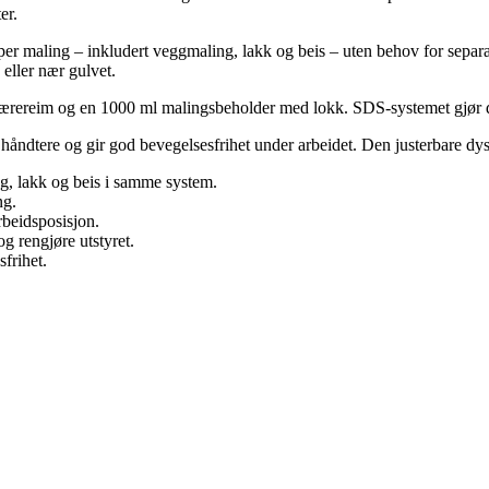
er.
er maling – inkludert veggmaling, lakk og beis – uten behov for sepa
 eller nær gulvet.
, bærereim og en 1000 ml malingsbeholder med lokk. SDS-systemet gjør de
håndtere og gir god bevegelsesfrihet under arbeidet. Den justerbare dys
g, lakk og beis i samme system.
ng.
rbeidsposisjon.
g rengjøre utstyret.
frihet.