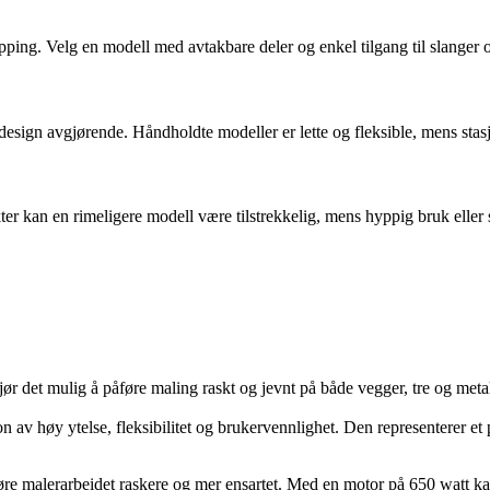
ping. Velg en modell med avtakbare deler og enkel tilgang til slanger og
 design avgjørende. Håndholdte modeller er lette og fleksible, mens sta
r kan en rimeligere modell være tilstrekkelig, mens hyppig bruk eller 
 det mulig å påføre maling raskt og jevnt på både vegger, tre og metal
av høy ytelse, fleksibilitet og brukervennlighet. Den representerer et 
øre malerarbeidet raskere og mer ensartet. Med en motor på 650 watt k