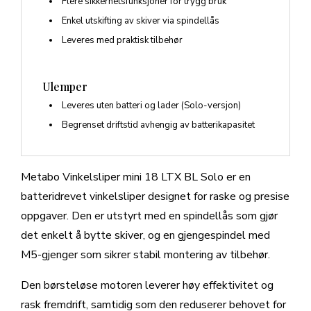
Flere sikkerhetsfunksjoner for trygg bruk
Enkel utskifting av skiver via spindellås
Leveres med praktisk tilbehør
Ulemper
Leveres uten batteri og lader (Solo-versjon)
Begrenset driftstid avhengig av batterikapasitet
Metabo Vinkelsliper mini 18 LTX BL Solo er en
batteridrevet vinkelsliper designet for raske og presise
oppgaver. Den er utstyrt med en spindellås som gjør
det enkelt å bytte skiver, og en gjengespindel med
M5-gjenger som sikrer stabil montering av tilbehør.
Den børsteløse motoren leverer høy effektivitet og
rask fremdrift, samtidig som den reduserer behovet for