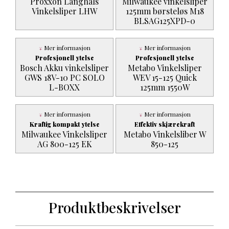
Proxxon Langhals
Milwaukee vinkelsliper
Vinkelsliper LHW
125mm børsteløs M18
BLSAG125XPD-0
Mer informasjon
Mer informasjon
Profesjonell ytelse
Profesjonell ytelse
Bosch Akku vinkelsliper
Metabo Vinkelsliper
GWS 18V-10 PC SOLO
WEV 15-125 Quick
L-BOXX
125mm 1550W
Mer informasjon
Mer informasjon
Kraftig kompakt ytelse
Effektiv skjærekraft
Milwaukee Vinkelsliper
Metabo Vinkelsliber W
AG 800-125 EK
850-125
Produktbeskrivelser